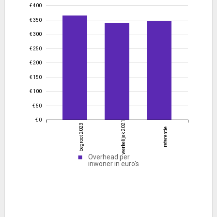
€ 400
€ 350
€ 300
€ 250
€ 200
€ 150
€ 100
€ 50
€ 0
werkelijek 2021
begroot 2023
referentie
Overhead per
inwoner in euro's